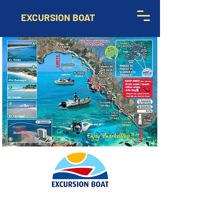
EXCURSION BOAT
+34 659-980-659
(Puerto)
+34 625-925-015
(Hotel Marqués)
excursionboat@gmail.com